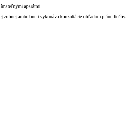
nímateľnými aparátmi.
ašej zubnej ambulancii vykonáva konzultácie ohľadom plánu liečby.