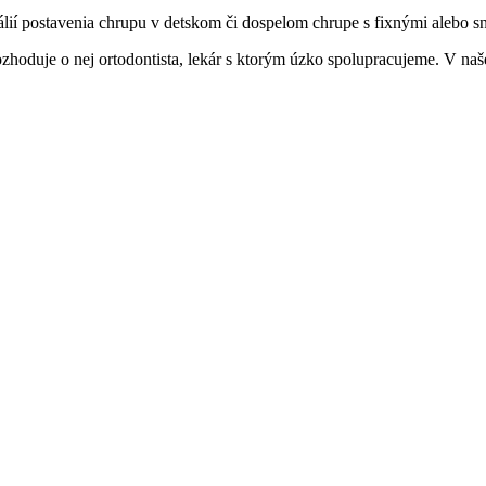
ií postavenia chrupu v detskom či dospelom chrupe s fixnými alebo s
rozhoduje o nej ortodontista, lekár s ktorým úzko spolupracujeme. V n