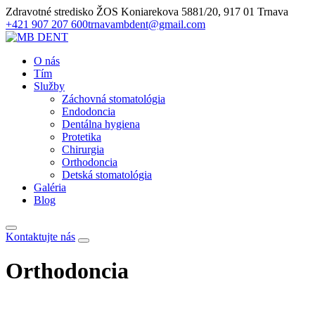
Zdravotné stredisko ŽOS Koniarekova 5881/20, 917 01 Trnava
+421 907 207 600
trnavambdent@gmail.com
O nás
Tím
Služby
Záchovná stomatológia
Endodoncia
Dentálna hygiena
Protetika
Chirurgia
Orthodoncia
Detská stomatológia
Galéria
Blog
Kontakt
ujte nás
Orthodoncia