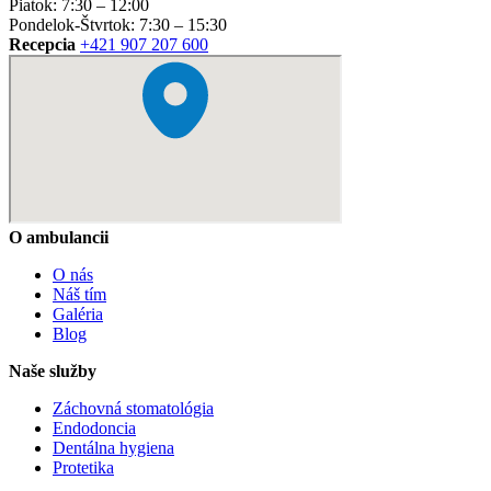
Piatok: 7:30 – 12:00
Pondelok-Štvrtok: 7:30 – 15:30
Recepcia
+421 907 207 600
O ambulancii
O nás
Náš tím
Galéria
Blog
Naše služby
Záchovná stomatológia
Endodoncia
Dentálna hygiena
Protetika