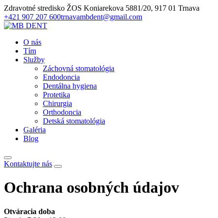
Zdravotné stredisko ŽOS Koniarekova 5881/20, 917 01 Trnava
+421 907 207 600
trnavambdent@gmail.com
O nás
Tím
Služby
Záchovná stomatológia
Endodoncia
Dentálna hygiena
Protetika
Chirurgia
Orthodoncia
Detská stomatológia
Galéria
Blog
Kontakt
ujte nás
Ochrana osobných údajov
Otváracia doba